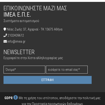
ΧΡΩΜΑΤΟΓΡΑΦΟΙ ΑΕΡΙΩΝ
ΕΠΙΚΟΙΝΩΝΉΣΤΕ ΜΑΖΊ ΜΑΣ
ΕΓΚΑΤΑΣΤΑΣΗ & ΡΥΘΜΙΣΗ
ΤΡΟΦΙΜΑ & ΦΑΡΜΑΚΑ
ΠΟΙΟΤΗΤΑ ΑΕΡΑ
ΙΜΕΑ Ε.Π.Ε.
ΕΛΕΓΧΟΣ & ΣΥΝΤΗΡΗΣΗ ΣΥΣΤΗΜΑΤΟΣ
ΒΙΟΛΟΓΙΚΟΣ ΤΟΜΕΑΣ
Συστήματα αυτοματισμού
ΠΡΟΤΑΣΕΙΣ ΒΕΛΤΙΣΤΟΠΟΙΗΣΗΣ
ΙΣΧΥΣ
Νέας Ζωής 37, Αχαρναί - ΤΚ 13675 Αθήνα
2102409612
info@imea.gr
NEWSLETTER
Εγγραφείτε στην λίστα αλληλογραφίας μας
ΕΓΓΡΑΦΉ
GDPR
Με τη χρήση του ιστότοπου, αποδέχεστε την πολιτική μας
για την
Προστασία προσωπικών δεδομένων
.